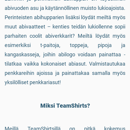
abivuoden asu ja käytännöllinen muisto lukioajoista.
Perinteisten abihupparien lisäksi löydät meiltä myös
muut abivaatteet – kenties teidän lukiollenne sopii
parhaiten coolit abiverkkarit? Meiltä löydät myös
esimerkiksi t-paitoja, toppeja, pipoja ja
kangaskasseja, joihin abilogo voidaan painattaa -
tilatkaa vaikka kokonaiset abiasut. Valmistautukaa
penkkareihin ajoissa ja painattakaa samalla myös
yksilölliset penkkariasut!
Miksi TeamShirts?
Meillä TeamShirtsillä on pitkä kokemus