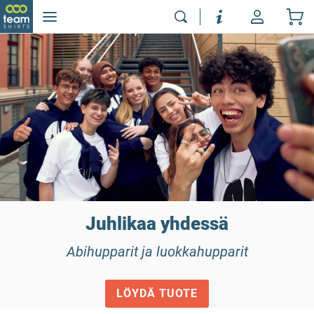
Juhlikaa yhdessä
Abihupparit ja luokkahupparit
LÖYDÄ TUOTE