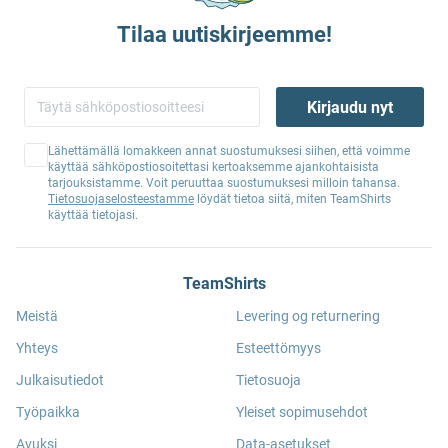
Tilaa uutiskirjeemme!
Kirjaudu nyt
Lähettämällä lomakkeen annat suostumuksesi siihen, että voimme
käyttää sähköpostiosoitettasi kertoaksemme ajankohtaisista
tarjouksistamme. Voit peruuttaa suostumuksesi milloin tahansa.
Tietosuojaselosteestamme
löydät tietoa siitä, miten TeamShirts
käyttää tietojasi.
TeamShirts
Meistä
Levering og returnering
Yhteys
Esteettömyys
Julkaisutiedot
Tietosuoja
Työpaikka
Yleiset sopimusehdot
Avuksi
Data-asetukset