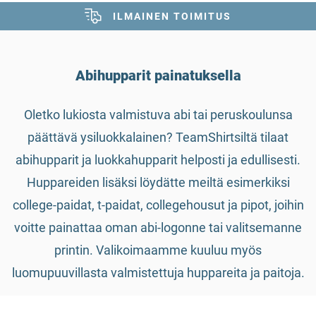
KOKONAISVALTAINEN PALVELU
ILMAINEN TOIMITUS
Abihupparit painatuksella
Oletko lukiosta valmistuva abi tai peruskoulunsa
päättävä ysiluokkalainen? TeamShirtsiltä tilaat
abihupparit ja luokkahupparit helposti ja edullisesti.
Huppareiden lisäksi löydätte meiltä esimerkiksi
college-paidat, t-paidat, collegehousut ja pipot, joihin
voitte painattaa oman abi-logonne tai valitsemanne
printin. Valikoimaamme kuuluu myös
luomupuuvillasta valmistettuja huppareita ja paitoja.