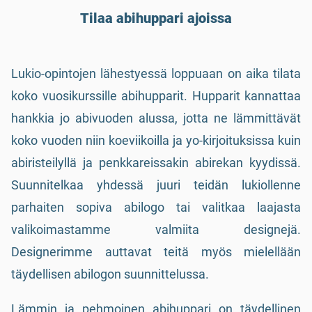
Tilaa abihuppari ajoissa
Lukio-opintojen lähestyessä loppuaan on aika tilata
koko vuosikurssille abihupparit. Hupparit kannattaa
hankkia jo abivuoden alussa, jotta ne lämmittävät
koko vuoden niin koeviikoilla ja yo-kirjoituksissa kuin
abiristeilyllä ja penkkareissakin abirekan kyydissä.
Suunnitelkaa yhdessä juuri teidän lukiollenne
parhaiten sopiva abilogo tai valitkaa laajasta
valikoimastamme valmiita designejä.
Designerimme auttavat teitä myös mielellään
täydellisen abilogon suunnittelussa.
Lämmin ja pehmoinen abihuppari on täydellinen