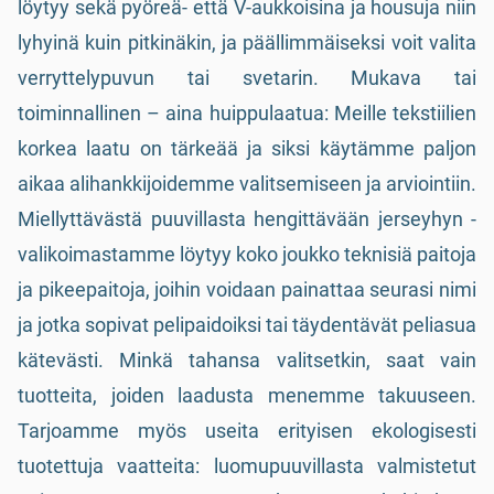
löytyy sekä pyöreä- että V-aukkoisina ja housuja niin
lyhyinä kuin pitkinäkin, ja päällimmäiseksi voit valita
verryttelypuvun tai svetarin. Mukava tai
toiminnallinen – aina huippulaatua: Meille tekstiilien
korkea laatu on tärkeää ja siksi käytämme paljon
aikaa alihankkijoidemme valitsemiseen ja arviointiin.
Miellyttävästä puuvillasta hengittävään jerseyhyn -
valikoimastamme löytyy koko joukko teknisiä paitoja
ja pikeepaitoja, joihin voidaan painattaa seurasi nimi
ja jotka sopivat pelipaidoiksi tai täydentävät peliasua
kätevästi. Minkä tahansa valitsetkin, saat vain
tuotteita, joiden laadusta menemme takuuseen.
Tarjoamme myös useita erityisen ekologisesti
tuotettuja vaatteita: luomupuuvillasta valmistetut