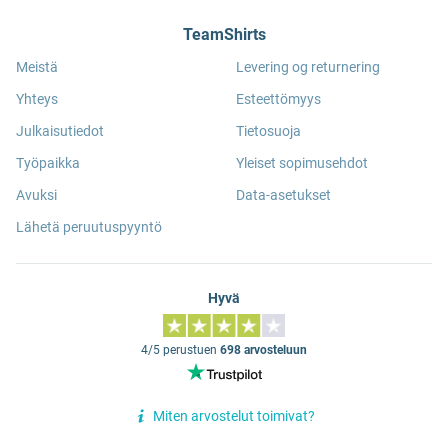
TeamShirts
Meistä
Levering og returnering
Yhteys
Esteettömyys
Julkaisutiedot
Tietosuoja
Työpaikka
Yleiset sopimusehdot
Avuksi
Data-asetukset
Lähetä peruutuspyyntö
Hyvä
4/5 perustuen
698 arvosteluun
Miten arvostelut toimivat?