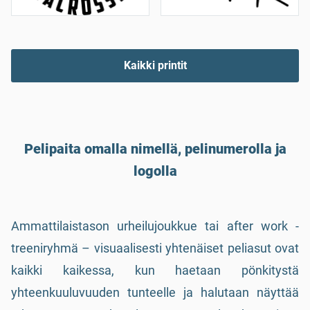
Kaikki printit
Pelipaita omalla nimellä, pelinumerolla ja
logolla
Ammattilaistason urheilujoukkue tai after work -
treeniryhmä – visuaalisesti yhtenäiset peliasut ovat
kaikki kaikessa, kun haetaan pönkitystä
yhteenkuuluvuuden tunteelle ja halutaan näyttää