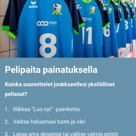
Pelipaita painatuksella
Kuinka suunnittelet joukkueellesi yksilölliset
peliasut?
Klikkaa “Luo nyt” -painiketta
Valitse haluamasi tuote ja väri
Lataa oma designisi tai valitse valmis printti