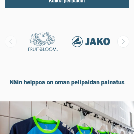
Kaikki pelipaidat
Näin helppoa on oman pelipaidan painatus