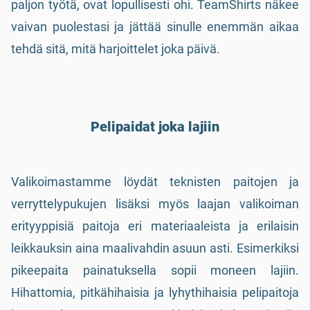
paljon työtä, ovat lopullisesti ohi. TeamShirts näkee
vaivan puolestasi ja jättää sinulle enemmän aikaa
tehdä sitä, mitä harjoittelet joka päivä.
Pelipaidat joka lajiin
Valikoimastamme löydät teknisten paitojen ja
verryttelypukujen lisäksi myös laajan valikoiman
erityyppisiä paitoja eri materiaaleista ja erilaisin
leikkauksin aina maalivahdin asuun asti. Esimerkiksi
pikeepaita painatuksella sopii moneen lajiin.
Hihattomia, pitkähihaisia ja lyhythihaisia pelipaitoja