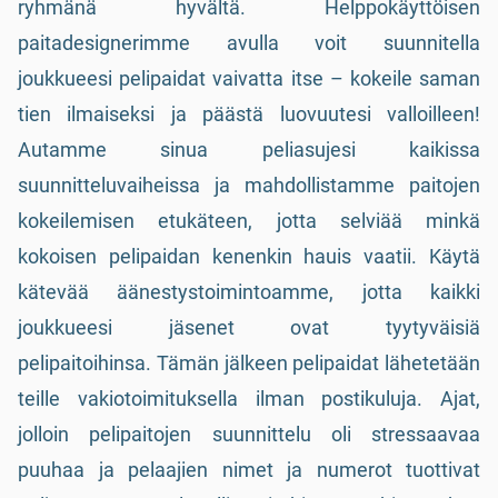
ryhmänä hyvältä. Helppokäyttöisen
paitadesignerimme avulla voit suunnitella
joukkueesi pelipaidat vaivatta itse – kokeile saman
tien ilmaiseksi ja päästä luovuutesi valloilleen!
Autamme sinua peliasujesi kaikissa
suunnitteluvaiheissa ja mahdollistamme paitojen
kokeilemisen etukäteen, jotta selviää minkä
kokoisen pelipaidan kenenkin hauis vaatii. Käytä
kätevää äänestystoimintoamme, jotta kaikki
joukkueesi jäsenet ovat tyytyväisiä
pelipaitoihinsa. Tämän jälkeen pelipaidat lähetetään
teille vakiotoimituksella ilman postikuluja. Ajat,
jolloin pelipaitojen suunnittelu oli stressaavaa
puuhaa ja pelaajien nimet ja numerot tuottivat