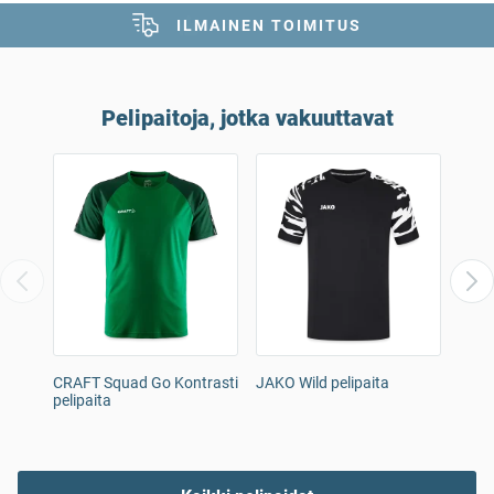
ÄÄNESTYS
Pelipaitoja, jotka vakuuttavat
CRAFT Squad Go Kontrasti
JAKO Wild pelipaita
CRAF
pelipaita
miest