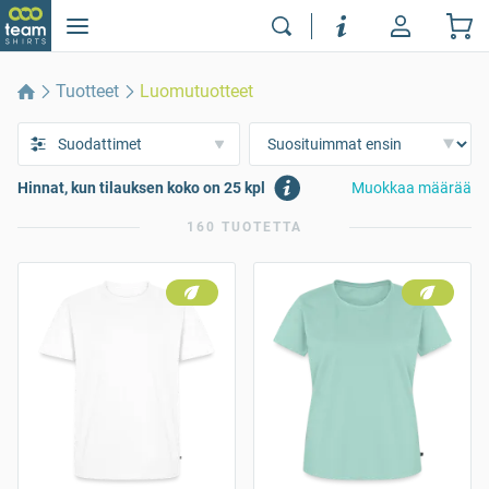
Tuotteet
Luomutuotteet
Suodattimet
Hinnat, kun tilauksen koko on 25 kpl
Muokkaa määrää
160 TUOTETTA