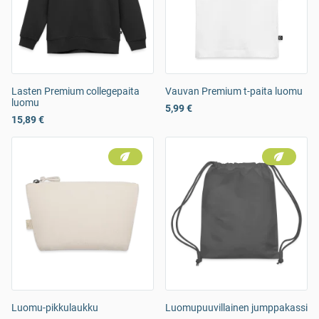
Lasten Premium collegepaita
Vauvan Premium t-paita luomu
luomu
5,99 €
15,89 €
Luomu-pikkulaukku
Luomupuuvillainen jumppakassi