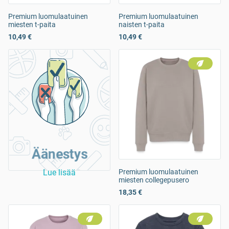
Premium luomulaatuinen
Premium luomulaatuinen
miesten t-paita
naisten t-paita
10,49 €
10,49 €
Äänestys
Lue lisää
Premium luomulaatuinen
miesten collegepusero
18,35 €