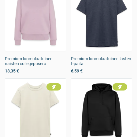
Premium luomulaatuinen
Premium luomulaatuinen lasten
naisten collegepusero
t-paita
18,35 €
6,59 €