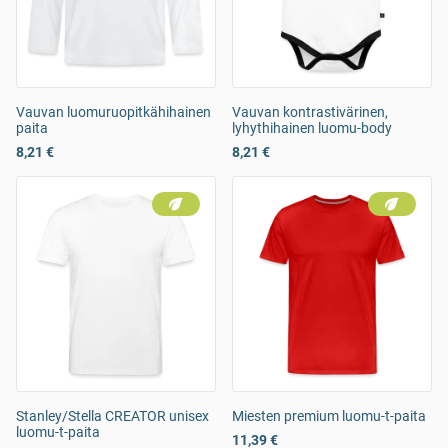
Vauvan luomuruopitkähihainen
Vauvan kontrastivärinen,
paita
lyhythihainen luomu-body
8,21 €
8,21 €
Stanley/Stella CREATOR unisex
Miesten premium luomu-t-paita
luomu-t-paita
11,39 €