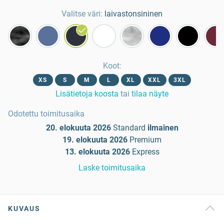
Valitse väri:
laivastonsininen
Koot
:
XS
S
M
L
XL
XXL
3XL
Lisätietoja koosta
tai
tilaa näyte
Odotettu toimitusaika
20. elokuuta 2026
Standard
ilmainen
19. elokuuta 2026
Premium
13. elokuuta 2026
Express
Laske toimitusaika
KUVAUS