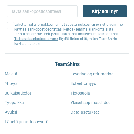
Kirjaudu nyt
Lähettämällä lomakkeen annat suostumuksesi siihen, että voimme
käyttää sähköpostiosoitettasi kertoaksemme ajankohtaisista
tarjouksistamme. Voit peruuttaa suostumuksesi milloin tahansa.
Tietosuojaselosteestamme
löydät tietoa siitä, miten TeamShirts
käyttää tietojasi.
TeamShirts
Meistä
Levering og returnering
Yhteys
Esteettömyys
Julkaisutiedot
Tietosuoja
Työpaikka
Yleiset sopimusehdot
Avuksi
Data-asetukset
Lähetä peruutuspyyntö