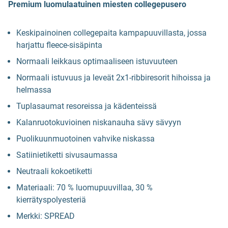
Premium luomulaatuinen miesten collegepusero
Keskipainoinen collegepaita kampapuuvillasta, jossa
harjattu fleece-sisäpinta
Normaali leikkaus optimaaliseen istuvuuteen
Normaali istuvuus ja leveät 2x1-ribbiresorit hihoissa ja
helmassa
Tuplasaumat resoreissa ja kädenteissä
Kalanruotokuvioinen niskanauha sävy sävyyn
Puolikuunmuotoinen vahvike niskassa
Satiinietiketti sivusaumassa
Neutraali kokoetiketti
Materiaali: 70 % luomupuuvillaa, 30 %
kierrätyspolyesteriä
Merkki: SPREAD