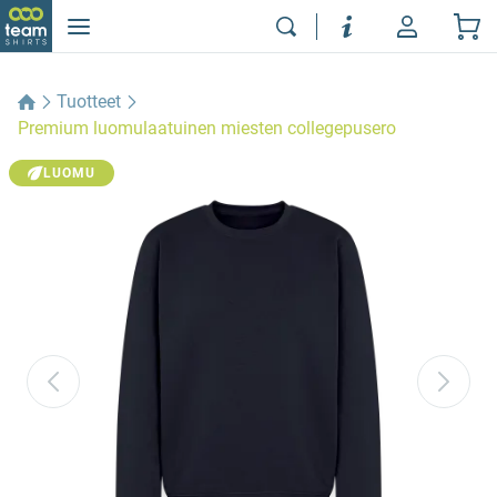
Tuotteet
Premium luomulaatuinen miesten collegepusero
LUOMU