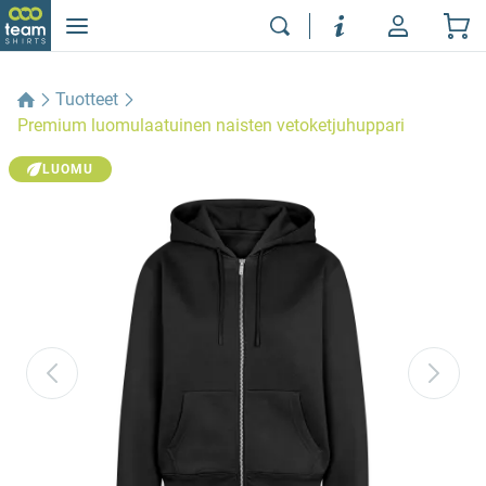
Tuotteet
Premium luomulaatuinen naisten vetoketjuhuppari
LUOMU