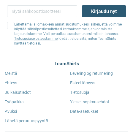
Kirjaudu nyt
Lähettämällä lomakkeen annat suostumuksesi siihen, että voimme
käyttää sähköpostiosoitettasi kertoaksemme ajankohtaisista
tarjouksistamme. Voit peruuttaa suostumuksesi milloin tahansa.
Tietosuojaselosteestamme
löydät tietoa siitä, miten TeamShirts
käyttää tietojasi.
TeamShirts
Meistä
Levering og returnering
Yhteys
Esteettömyys
Julkaisutiedot
Tietosuoja
Työpaikka
Yleiset sopimusehdot
Avuksi
Data-asetukset
Lähetä peruutuspyyntö