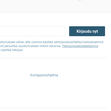
Kirjaudu nyt
tumuksesi siihen, että voimme käyttää sähköpostiosoitettasi kertoaksemme
Voit peruuttaa suostumuksesi milloin tahansa.
Tietosuojaselosteestamme
 käyttää tietojasi.
Kumppaniohjelma