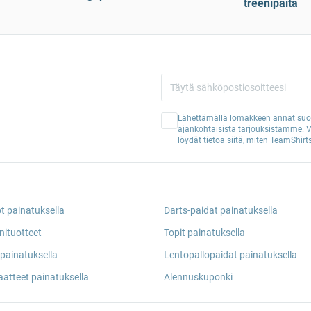
treenipaita
Lähettämällä lomakkeen annat suos
ajankohtaisista tarjouksistamme. 
löydät tietoa siitä, miten TeamShirts
ot painatuksella
Darts-paidat painatuksella
nituotteet
Topit painatuksella
painatuksella
Lentopallopaidat painatuksella
aatteet painatuksella
Alennuskuponki