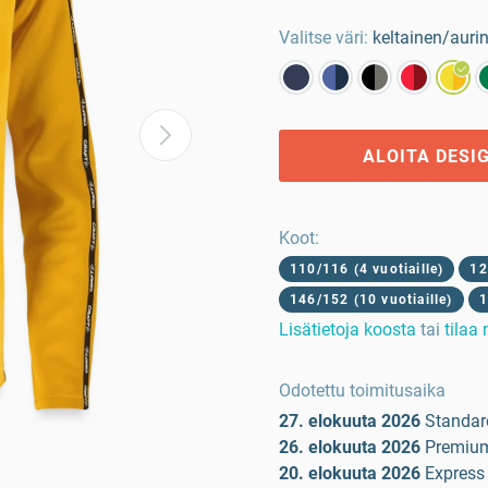
Valitse väri:
keltainen/auri
ALOITA DESI
Koot
:
110/116 (4 vuotiaille)
12
146/152 (10 vuotiaille)
1
Lisätietoja koosta
tai
tilaa
Odotettu toimitusaika
27. elokuuta 2026
Standar
26. elokuuta 2026
Premiu
20. elokuuta 2026
Express