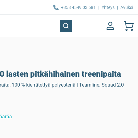
+358 4549 03 681
|
Yhteys
|
Avuksi
 lasten pitkähihainen treenipaita
paita, 100 % kierrätettyä polyesteriä | Teamline: Squad 2.0
äärää