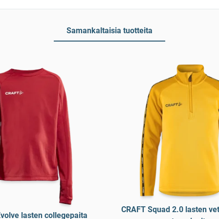
Samankaltaisia tuotteita
CRAFT Squad 2.0 lasten vet
olve lasten collegepaita