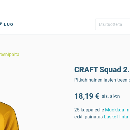
LUO
reenipaita
CRAFT Squad 2.0
Pitkähihainen lasten treeni
18,19 €
sis. alv:n
25 kappaleelle
Muokkaa m
exkl. painatus
Laske Hinta