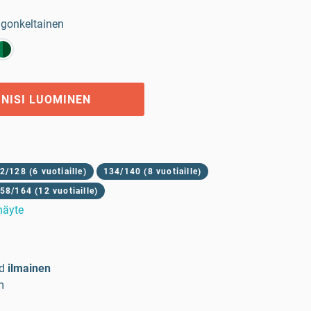
ngonkeltainen
GNISI LUOMINEN
2/128 (6 vuotiaille)
134/140 (8 vuotiaille)
58/164 (12 vuotiaille)
 näyte
d
ilmainen
m