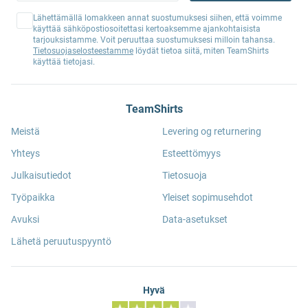
Lähettämällä lomakkeen annat suostumuksesi siihen, että voimme
käyttää sähköpostiosoitettasi kertoaksemme ajankohtaisista
tarjouksistamme. Voit peruuttaa suostumuksesi milloin tahansa.
Tietosuojaselosteestamme
löydät tietoa siitä, miten TeamShirts
käyttää tietojasi.
TeamShirts
Meistä
Levering og returnering
Yhteys
Esteettömyys
Julkaisutiedot
Tietosuoja
Työpaikka
Yleiset sopimusehdot
Avuksi
Data-asetukset
Lähetä peruutuspyyntö
Hyvä