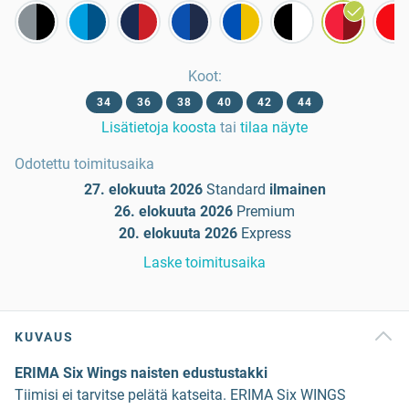
Koot
:
34
36
38
40
42
44
Lisätietoja koosta
tai
tilaa näyte
Odotettu toimitusaika
27. elokuuta 2026
Standard
ilmainen
26. elokuuta 2026
Premium
20. elokuuta 2026
Express
Laske toimitusaika
KUVAUS
ERIMA Six Wings naisten edustustakki
Tiimisi ei tarvitse pelätä katseita. ERIMA Six WINGS