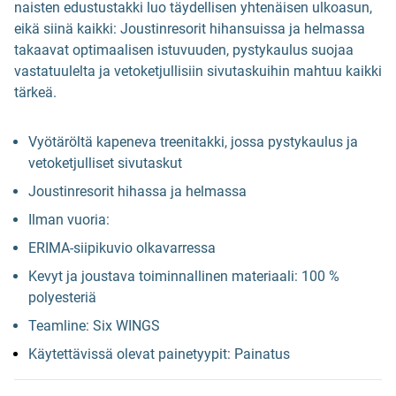
naisten edustustakki luo täydellisen yhtenäisen ulkoasun,
eikä siinä kaikki: Joustinresorit hihansuissa ja helmassa
takaavat optimaalisen istuvuuden, pystykaulus suojaa
vastatuulelta ja vetoketjullisiin sivutaskuihin mahtuu kaikki
tärkeä.
Vyötäröltä kapeneva treenitakki, jossa pystykaulus ja
vetoketjulliset sivutaskut
Joustinresorit hihassa ja helmassa
Ilman vuoria:
ERIMA-siipikuvio olkavarressa
Kevyt ja joustava toiminnallinen materiaali: 100 %
polyesteriä
Teamline: Six WINGS
Käytettävissä olevat painetyypit: Painatus