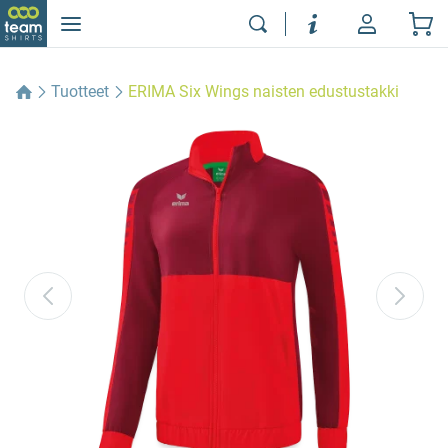
Tuotteet
ERIMA Six Wings naisten edustustakki