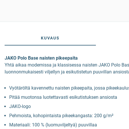
KUVAUS
JAKO Polo Base naisten pikeepaita
Yhtä aikaa modernissa ja klassisessa naisten JAKO Polo Base
luonnonmukaisesti viljellyn ja esikutistetun puuvillan ansiost
Vyötäröltä kavennettu naisten pikeepaita, jossa pikeekaulus
Pitää muotonsa luotettavasti esikutistuksen ansiosta
JAKO-logo
Pehmoista, kohopintaista pikeekangasta: 200 g/m²
Materiaali: 100 % (luomuviljeltyä) puuvillaa