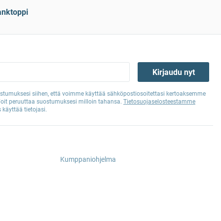
anktoppi
Kirjaudu nyt
tumuksesi siihen, että voimme käyttää sähköpostiosoitettasi kertoaksemme
Voit peruuttaa suostumuksesi milloin tahansa.
Tietosuojaselosteestamme
 käyttää tietojasi.
Kumppaniohjelma