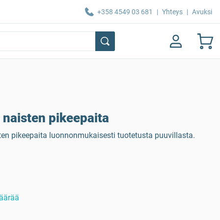
+358 4549 03 681
|
Yhteys
|
Avuksi
naisten pikeepaita
ten pikeepaita luonnonmukaisesti tuotetusta puuvillasta.
äärää