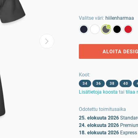
Valitse väri:
hiilenharmaa
ALOITA DESI
Koot
:
34
36
38
40
Lisätietoja koosta
tai
tilaa
Odotettu toimitusaika
25. elokuuta 2026
Standar
24. elokuuta 2026
Premiu
18. elokuuta 2026
Express