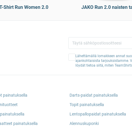
T-Shirt Run Women 2.0
JAKO Run 2.0 naisten t
Lähettämällä lomakkeen annat suos
ajankohtaisista tarjouksistamme. 
löydät tietoa siitä, miten TeamShirts
ot painatuksella
Darts-paidat painatuksella
nituotteet
Topit painatuksella
painatuksella
Lentopallopaidat painatuksella
aatteet painatuksella
Alennuskuponki