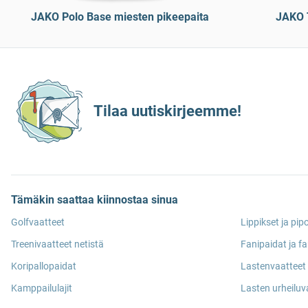
JAKO Polo Base miesten pikeepaita
JAKO 
Tilaa uutiskirjeemme!
Tämäkin saattaa kiinnostaa sinua
Golfvaatteet
Lippikset ja pip
Treenivaatteet netistä
Fanipaidat ja fa
Koripallopaidat
Lastenvaatteet 
Kamppailulajit
Lasten urheiluv