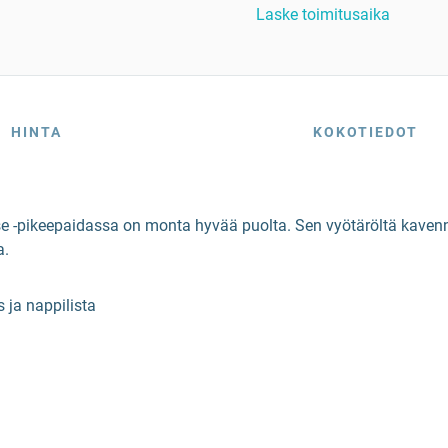
Laske toimitusaika
HINTA
KOKOTIEDOT
 -pikeepaidassa on monta hyvää puolta. Sen vyötäröltä kavennet
a.
 ja nappilista