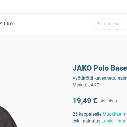
LUO
JAKO Polo Base 
Vyötäröltä kavennettu nais
Merkki: JAKO
19,49 €
sis. alv:n
25 kappaleelle
Muokkaa m
exkl. painatus
Laske Hinta