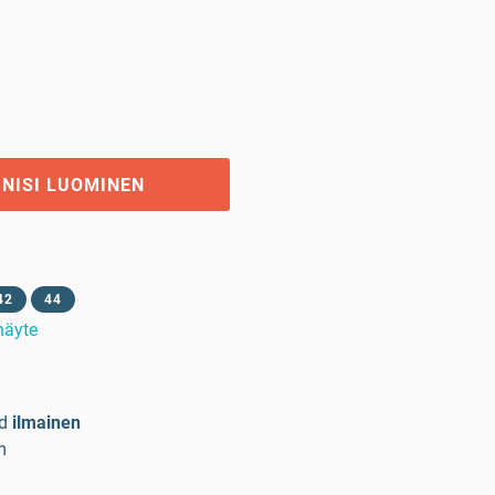
GNISI LUOMINEN
42
44
 näyte
d
ilmainen
m