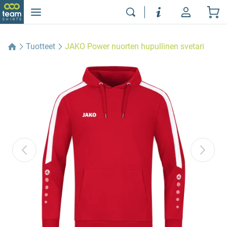
Tuotteet
JAKO Power nuorten hupullinen svetari