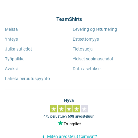
TeamShirts
Meistä
Levering og returnering
Yhteys
Esteettömyys
Julkaisutiedot
Tietosuoja
Työpaikka
Yleiset sopimusehdot
Avuksi
Data-asetukset
Lähetä peruutuspyyntö
Hyvä
4/5 perustuen
698 arvosteluun
Miten arvostelut toimivat?