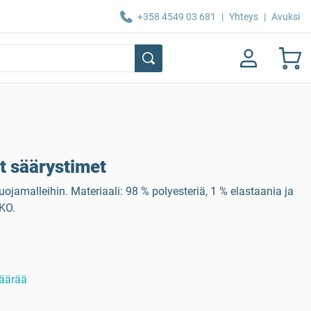
+358 4549 03 681
|
Yhteys
|
Avuksi
t säärystimet
uojamalleihin. Materiaali: 98 % polyesteriä, 1 % elastaania ja
KO.
äärää