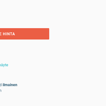
E HINTA
 näyte
d
ilmainen
m