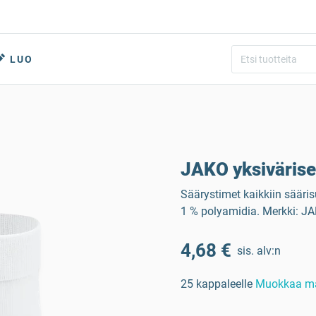
LUO
JAKO yksivärise
Säärystimet kaikkiin sääris
1 % polyamidia. Merkki: JA
4,68 €
sis. alv:n
25 kappaleelle
Muokkaa m