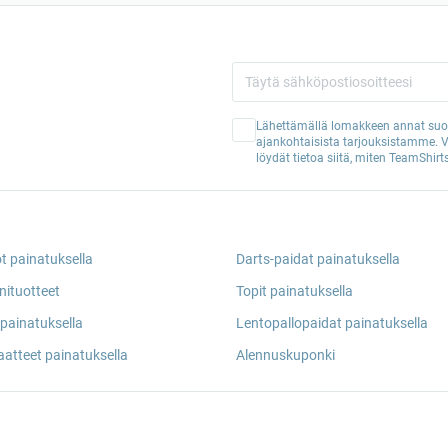
Lähettämällä lomakkeen annat suos
ajankohtaisista tarjouksistamme. 
löydät tietoa siitä, miten TeamShirts
ot painatuksella
Darts-paidat painatuksella
nituotteet
Topit painatuksella
painatuksella
Lentopallopaidat painatuksella
aatteet painatuksella
Alennuskuponki