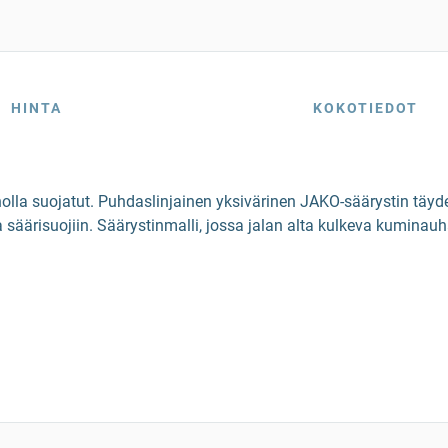
HINTA
KOKOTIEDOT
olla suojatut. Puhdaslinjainen yksivärinen JAKO-säärystin täyd
a säärisuojiin. Säärystinmalli, jossa jalan alta kulkeva kuminauha,