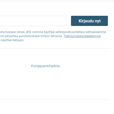
Kirjaudu nyt
tumuksesi siihen, että voimme käyttää sähköpostiosoitettasi kertoaksemme
Voit peruuttaa suostumuksesi milloin tahansa.
Tietosuojaselosteestamme
 käyttää tietojasi.
Kumppaniohjelma