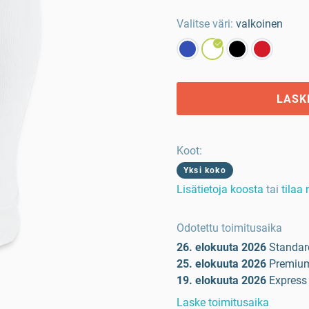
Valitse väri:
valkoinen
LASK
Koot
:
Yksi koko
Lisätietoja koosta
tai
tilaa
Odotettu toimitusaika
26. elokuuta 2026
Standar
25. elokuuta 2026
Premiu
19. elokuuta 2026
Express
Laske toimitusaika