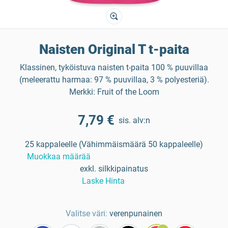
Naisten Original T t-paita
Klassinen, tyköistuva naisten t-paita 100 % puuvillaa
(meleerattu harmaa: 97 % puuvillaa, 3 % polyesteriä).
Merkki: Fruit of the Loom
7,79 €
sis. alv:n
25 kappaleelle (Vähimmäismäärä 50 kappaleelle)
Muokkaa määrää
exkl. silkkipainatus
Laske Hinta
Valitse väri:
verenpunainen