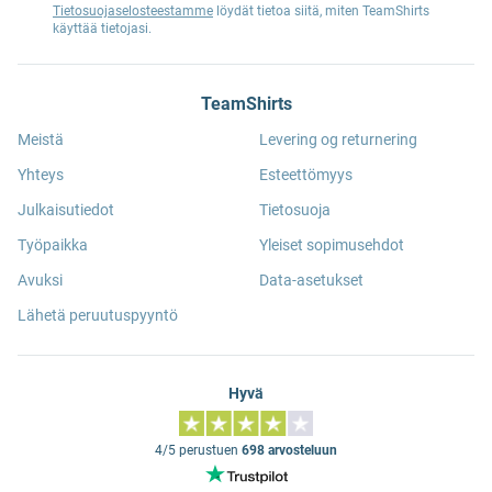
Tietosuojaselosteestamme
löydät tietoa siitä, miten TeamShirts
käyttää tietojasi.
TeamShirts
Meistä
Levering og returnering
Yhteys
Esteettömyys
Julkaisutiedot
Tietosuoja
Työpaikka
Yleiset sopimusehdot
Avuksi
Data-asetukset
Lähetä peruutuspyyntö
Hyvä
4/5 perustuen
698 arvosteluun