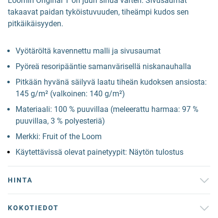
Loomin Original T on juuri sinua varten. Sivusaumat
takaavat paidan tyköistuvuuden, tiheämpi kudos sen
pitkäikäisyyden.
Vyötäröltä kavennettu malli ja sivusaumat
Pyöreä resoripääntie samanvärisellä niskanauhalla
Pitkään hyvänä säilyvä laatu tiheän kudoksen ansiosta:
145 g/m² (valkoinen: 140 g/m²)
Materiaali: 100 % puuvillaa (meleerattu harmaa: 97 %
puuvillaa, 3 % polyesteriä)
Merkki: Fruit of the Loom
Käytettävissä olevat painetyypit: Näytön tulostus
HINTA
KOKOTIEDOT