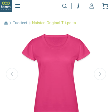
Tuotteet
Naisten Original T t-paita