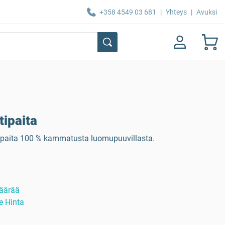
+358 4549 03 681
|
Yhteys
|
Avuksi
tipaita
-paita 100 % kammatusta luomupuuvillasta.
äärää
e Hinta