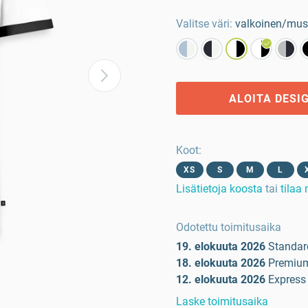
Valitse väri:
valkoinen/mus
ALOITA DESI
Koot
:
XS
S
M
L
Lisätietoja koosta
tai
tilaa
Odotettu toimitusaika
19. elokuuta 2026
Standar
18. elokuuta 2026
Premiu
12. elokuuta 2026
Express
Laske toimitusaika