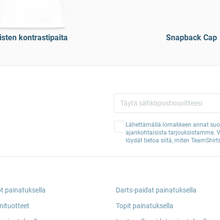
isten kontrastipaita
Snapback Cap
Lähettämällä lomakkeen annat suos
ajankohtaisista tarjouksistamme. 
löydät tietoa siitä, miten TeamShirts
ot painatuksella
Darts-paidat painatuksella
nituotteet
Topit painatuksella