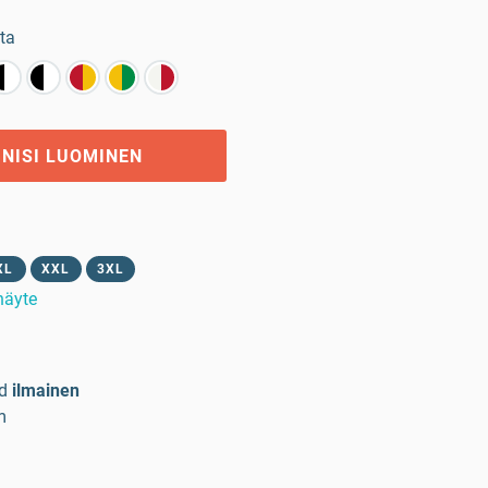
ta
GNISI LUOMINEN
XL
XXL
3XL
 näyte
d
ilmainen
m