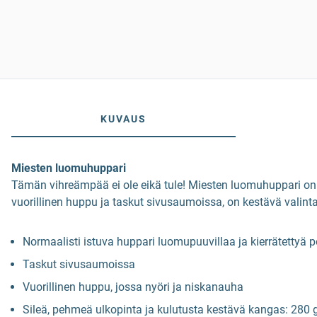
KUVAUS
Miesten luomuhuppari
Tämän vihreämpää ei ole eikä tule! Miesten luomuhuppari on lu
vuorillinen huppu ja taskut sivusaumoissa, on kestävä valinta
Normaalisti istuva huppari luomupuuvillaa ja kierrätettyä p
Taskut sivusaumoissa
Vuorillinen huppu, jossa nyöri ja niskanauha
Sileä, pehmeä ulkopinta ja kulutusta kestävä kangas: 280