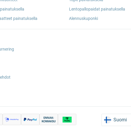
painatuksella
Lentopallopaidat painatuksella
aatteet painatuksella
Alennuskuponki
urnering
sehdot
Suomi