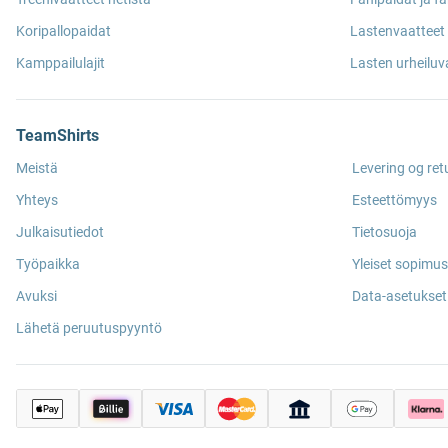
Koripallopaidat
Lastenvaatteet 
Kamppailulajit
Lasten urheiluv
TeamShirts
Meistä
Levering og ret
Yhteys
Esteettömyys
Julkaisutiedot
Tietosuoja
Työpaikka
Yleiset sopimu
Avuksi
Data-asetukset
Lähetä peruutuspyyntö