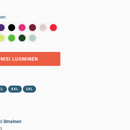
nen
GNISI LUOMINEN
XL
XXL
3XL
d
ilmainen
m