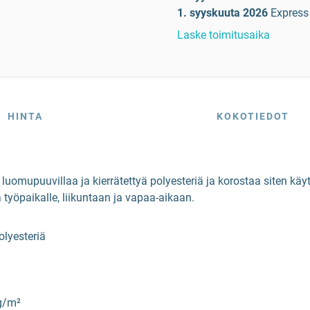
1. syyskuuta 2026
Express
Laske toimitusaika
HINTA
KOKOTIEDOT
omupuuvillaa ja kierrätettyä polyesteriä ja korostaa siten käytt
 työpaikalle, liikuntaan ja vapaa-aikaan.
olyesteriä
 g/m²