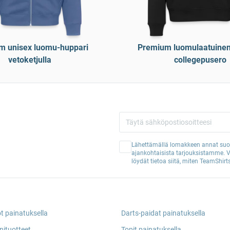
m unisex luomu-huppari
Premium luomulaatuinen
vetoketjulla
collegepusero
Lähettämällä lomakkeen annat suos
ajankohtaisista tarjouksistamme. 
löydät tietoa siitä, miten TeamShirts
ot painatuksella
Darts-paidat painatuksella
nituotteet
Topit painatuksella