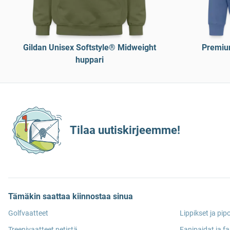
Gildan Unisex Softstyle® Midweight
Premiu
huppari
Tilaa uutiskirjeemme!
Tämäkin saattaa kiinnostaa sinua
Golfvaatteet
Lippikset ja pip
Treenivaatteet netistä
Fanipaidat ja fa