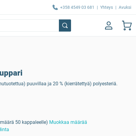
+358 4549 03 681
|
Yhteys
|
Avuksi
uppari
tuotettua) puuvillaa ja 20 % (kierrätettyä) polyesteriä.
määrä 50 kappaleelle)
Muokkaa määrää
inta