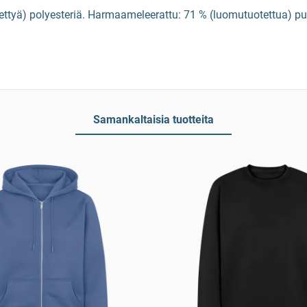
tettyä) polyesteriä. Harmaameleerattu: 71 % (luomutuotettua) puuv
Samankaltaisia tuotteita