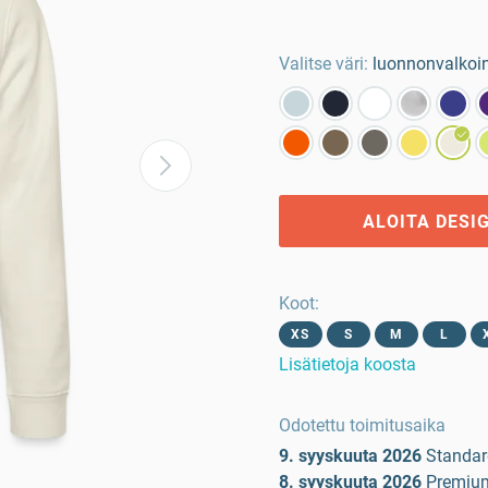
Valitse väri:
luonnonvalkoi
ALOITA DESI
Koot
:
XS
S
M
L
Lisätietoja koosta
Odotettu toimitusaika
9. syyskuuta 2026
Standar
8. syyskuuta 2026
Premiu