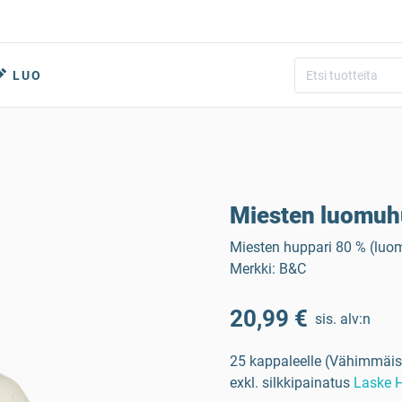
LUO
Miesten luomuh
Miesten huppari 80 % (luomu
Merkki: B&C
20,99 €
sis. alv:n
25 kappaleelle (Vähimmäis
exkl. silkkipainatus
Laske H