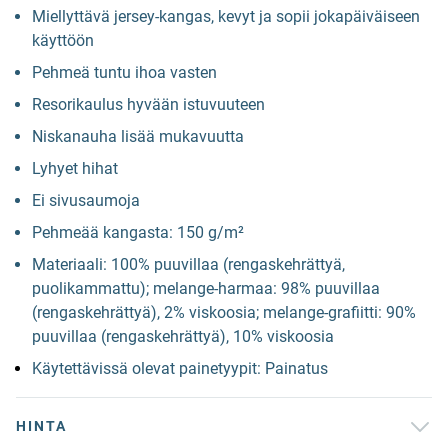
Miellyttävä jersey-kangas, kevyt ja sopii jokapäiväiseen
käyttöön
Pehmeä tuntu ihoa vasten
Resorikaulus hyvään istuvuuteen
Niskanauha lisää mukavuutta
Lyhyet hihat
Ei sivusaumoja
Pehmeää kangasta: 150 g/m²
Materiaali: 100% puuvillaa (rengaskehrättyä,
puolikammattu); melange-harmaa: 98% puuvillaa
(rengaskehrättyä), 2% viskoosia; melange-grafiitti: 90%
puuvillaa (rengaskehrättyä), 10% viskoosia
Käytettävissä olevat painetyypit: Painatus
HINTA