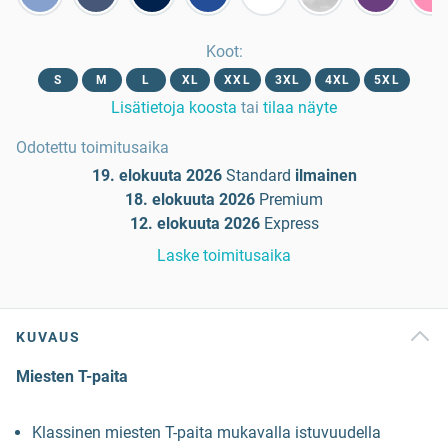
Koot
:
S
M
L
XL
XXL
3XL
4XL
5XL
Lisätietoja koosta
tai
tilaa näyte
Odotettu toimitusaika
19. elokuuta 2026
Standard
ilmainen
18. elokuuta 2026
Premium
12. elokuuta 2026
Express
Laske toimitusaika
KUVAUS
Miesten T-paita
Klassinen miesten T-paita mukavalla istuvuudella