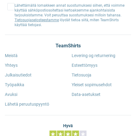
Lähettämällä lomakkeen annat suostumuksesi siihen, että voimme
käyttää sähköpostiosoitettasi kertoaksemme ajankohtaisista
tarjouksistamme. Voit peruuttaa suostumuksesi milloin tahansa.
Tietosuojaselosteestamme
löydät tietoa siitä, miten TeamShirts
käyttää tietojasi.
TeamShirts
Meistä
Levering og returnering
Yhteys
Esteettömyys
Julkaisutiedot
Tietosuoja
Työpaikka
Yleiset sopimusehdot
Avuksi
Data-asetukset
Lähetä peruutuspyyntö
Hyvä