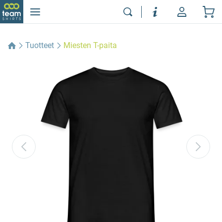
Tuotteet
Miesten T-paita