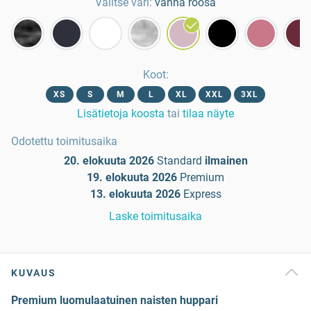
Valitse väri:
vanha roosa
Koot
:
XS
S
M
L
XL
XXL
3XL
Lisätietoja koosta
tai
tilaa näyte
Odotettu toimitusaika
20. elokuuta 2026
Standard
ilmainen
19. elokuuta 2026
Premium
13. elokuuta 2026
Express
Laske toimitusaika
KUVAUS
Premium luomulaatuinen naisten huppari