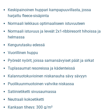
Keskipainoinen huppari kampapuuvillasta, jossa
harjattu fleece-sisäpinta
Normaali leikkaus optimaaliseen istuvuuteen
Normaali istuvuus ja leveät 2x1-ribbiresorit hihoissa ja
helmassa
Kengurutasku edessä
Vuorillinen huppu
Pyöreät nyörit, joissa samansävyiset päät ja sirkat
Tuplasaumat resoreissa ja kädenteissä
Kalanruotokuvioinen niskanauha sävy sävyyn
Puolikuunmuotoinen vahvike niskassa
Satiinietiketti sivusaumassa
Neutraali kokoetiketti
Kankaan tiheys: 300 g/m²