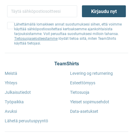
Kirjaudu nyt
Lähettämällä lomakkeen annat suostumuksesi siihen, että voimme
käyttää sähköpostiosoitettasi kertoaksemme ajankohtaisista
tarjouksistamme. Voit peruuttaa suostumuksesi milloin tahansa.
Tietosuojaselosteestamme
löydät tietoa siitä, miten TeamShirts
käyttää tietojasi.
TeamShirts
Meistä
Levering og returnering
Yhteys
Esteettömyys
Julkaisutiedot
Tietosuoja
Työpaikka
Yleiset sopimusehdot
Avuksi
Data-asetukset
Lähetä peruutuspyyntö