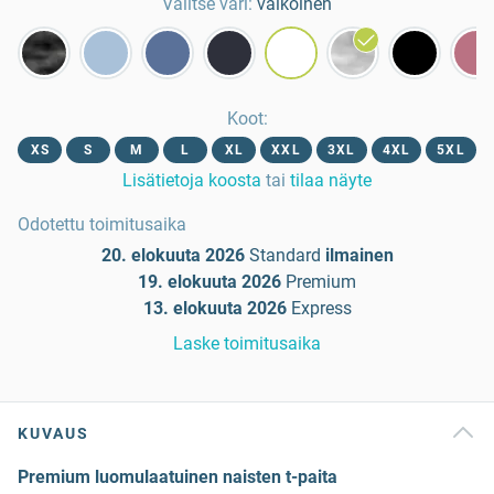
Valitse väri:
valkoinen
Koot
:
XS
S
M
L
XL
XXL
3XL
4XL
5XL
Lisätietoja koosta
tai
tilaa näyte
Odotettu toimitusaika
20. elokuuta 2026
Standard
ilmainen
19. elokuuta 2026
Premium
13. elokuuta 2026
Express
Laske toimitusaika
KUVAUS
Premium luomulaatuinen naisten t-paita