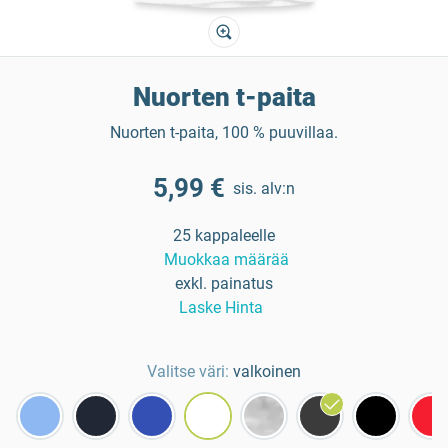
Nuorten t-paita
Nuorten t-paita, 100 % puuvillaa.
5,99 €
sis. alv:n
25 kappaleelle
Muokkaa määrää
exkl. painatus
Laske Hinta
Valitse väri:
valkoinen