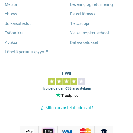
Meistä
Levering og returnering
Yhteys
Esteettömyys
Julkaisutiedot
Tietosuoja
Työpaikka
Yleiset sopimusehdot
Avuksi
Data-asetukset
Lähetä peruutuspyyntö
Hyvä
4/5 perustuen
698 arvosteluun
Miten arvostelut toimivat?