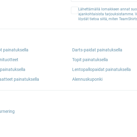
Lähettämällä lomakkeen annat suos
ajankohtaisista tarjouksistamme. 
löydät tietoa siitä, miten TeamShirts
ot painatuksella
Darts-paidat painatuksella
nituotteet
Topit painatuksella
painatuksella
Lentopallopaidat painatuksella
aatteet painatuksella
Alennuskuponki
urnering