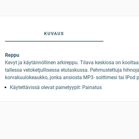
KUVAUS
Reppu
Kevyt ja käytännöllinen arkireppu. Tilava keskiosa on koolta
tallessa vetoketjullisessa etutaskussa. Pehmustettuja hihno
korvakuulokeaukko, jonka ansiosta MP3- soittimesi tai IPod py
Käytettävissä olevat painetyypit: Painatus