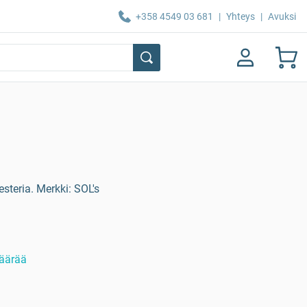
+358 4549 03 681
|
Yhteys
|
Avuksi
steria. Merkki: SOL's
äärää