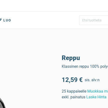
LUO
Reppu
Klassinen reppu 100% polye
12,59 €
sis. alv:n
25 kappaleelle
Muokkaa m
exkl. painatus
Laske Hinta