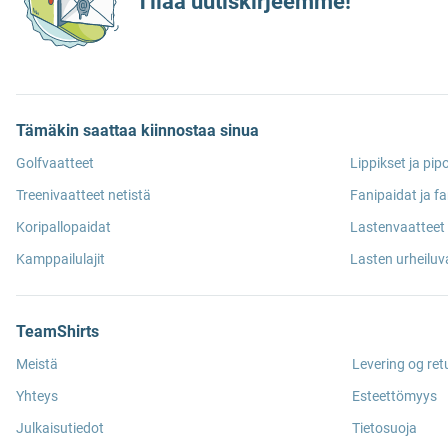
Tilaa uutiskirjeemme!
Tämäkin saattaa kiinnostaa sinua
Golfvaatteet
Lippikset ja pip
Treenivaatteet netistä
Fanipaidat ja fa
Koripallopaidat
Lastenvaatteet 
Kamppailulajit
Lasten urheiluv
TeamShirts
Meistä
Levering og ret
Yhteys
Esteettömyys
Julkaisutiedot
Tietosuoja