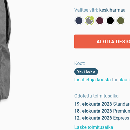
Valitse väri:
keskiharmaa
ALOITA DESI
Koot
:
Yksi koko
Lisätietoja koosta
tai
tilaa
Odotettu toimitusaika
19. elokuuta 2026
Standar
18. elokuuta 2026
Premiu
12. elokuuta 2026
Express
Laske toimitusaika