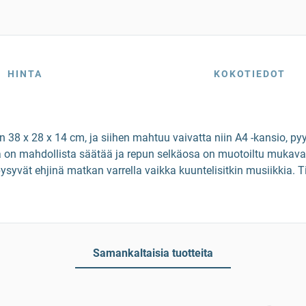
HINTA
KOKOTIEDOT
an 38 x 28 x 14 cm, ja siihen mahtuu vaivatta niin A4 -kansio, 
ja on mahdollista säätää ja repun selkäosa on muotoiltu mukava
syvät ehjinä matkan varrella vaikka kuuntelisitkin musiikkia. Ti
Samankaltaisia tuotteita