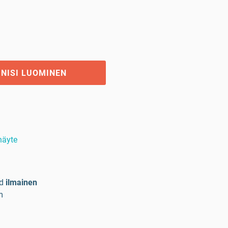
GNISI LUOMINEN
 näyte
d
ilmainen
m