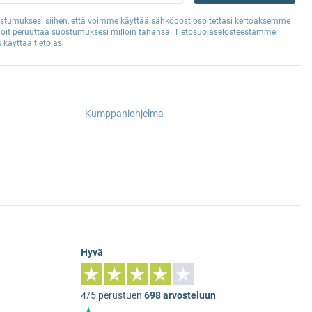
tumuksesi siihen, että voimme käyttää sähköpostiosoitettasi kertoaksemme
Voit peruuttaa suostumuksesi milloin tahansa.
Tietosuojaselosteestamme
 käyttää tietojasi.
Kumppaniohjelma
Hyvä
4/5 perustuen
698 arvosteluun