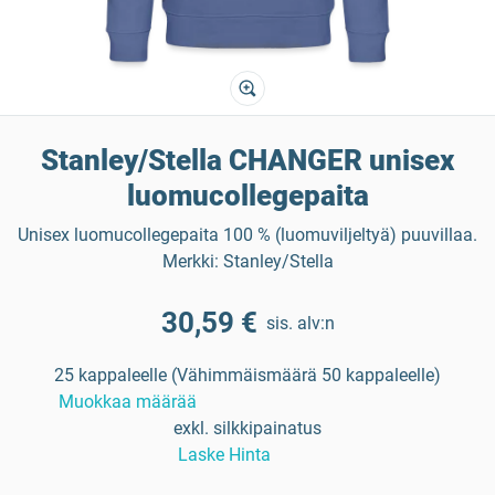
Stanley/Stella CHANGER unisex
luomucollegepaita
Unisex luomucollegepaita 100 % (luomuviljeltyä) puuvillaa.
Merkki: Stanley/Stella
30,59 €
sis. alv:n
25 kappaleelle (Vähimmäismäärä 50 kappaleelle)
Muokkaa määrää
exkl. silkkipainatus
Laske Hinta