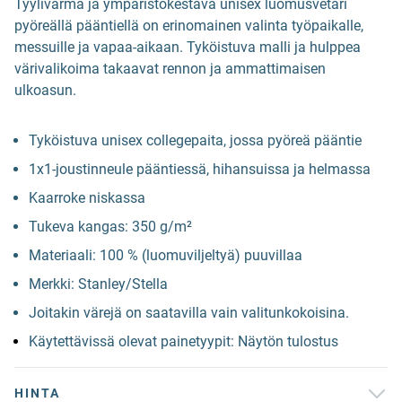
Tyylivarma ja ympäristökestävä unisex luomusvetari
pyöreällä pääntiellä on erinomainen valinta työpaikalle,
messuille ja vapaa-aikaan. Tyköistuva malli ja hulppea
värivalikoima takaavat rennon ja ammattimaisen
ulkoasun.
Tyköistuva unisex collegepaita, jossa pyöreä pääntie
1x1-joustinneule pääntiessä, hihansuissa ja helmassa
Kaarroke niskassa
Tukeva kangas: 350 g/m²
Materiaali: 100 % (luomuviljeltyä) puuvillaa
Merkki: Stanley/Stella
Joitakin värejä on saatavilla vain valitunkokoisina.
Käytettävissä olevat painetyypit: Näytön tulostus
HINTA