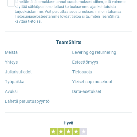
Lähettämällä lomakkeen annat suostumuksesi siihen, että voimme
käyttää sähköpostiosoitettasi kertoaksemme ajankohtaisista
tarjouksistamme. Voit peruuttaa suostumuksesi milloin tahansa.
Tietosuojaselosteestamme
löydät tietoa siitä, miten TeamShirts
käyttää tietojasi.
TeamShirts
Meistä
Levering og returnering
Yhteys
Esteettömyys
Julkaisutiedot
Tietosuoja
Työpaikka
Yleiset sopimusehdot
Avuksi
Data-asetukset
Lähetä peruutuspyyntö
Hyvä