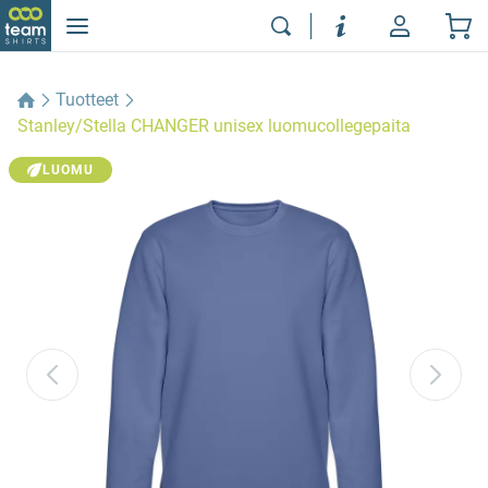
Tuotteet
Stanley/Stella CHANGER unisex luomucollegepaita
LUOMU