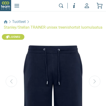
Tuotteet
Stanley/Stellan TRAINER unisex treenishortsit luomulaatua
LUOMU