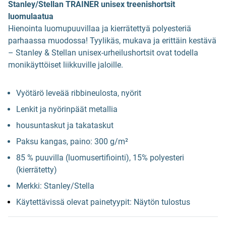
Stanley/Stellan TRAINER unisex treenishortsit
luomulaatua
Hienointa luomupuuvillaa ja kierrätettyä polyesteriä
parhaassa muodossa! Tyylikäs, mukava ja erittäin kestävä
– Stanley & Stellan unisex-urheilushortsit ovat todella
monikäyttöiset liikkuville jaloille.
Vyötärö leveää ribbineulosta, nyörit
Lenkit ja nyörinpäät metallia
housuntaskut ja takataskut
Paksu kangas, paino: 300 g/m²
85 % puuvilla (luomusertifiointi), 15% polyesteri
(kierrätetty)
Merkki: Stanley/Stella
Käytettävissä olevat painetyypit: Näytön tulostus