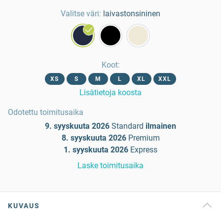
Valitse väri:
laivastonsininen
Koot
:
XS
S
M
L
XL
XXL
Lisätietoja koosta
Odotettu toimitusaika
9. syyskuuta 2026
Standard
ilmainen
8. syyskuuta 2026
Premium
1. syyskuuta 2026
Express
Laske toimitusaika
KUVAUS