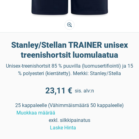
Stanley/Stellan TRAINER unisex
treenishortsit luomulaatua
Unisex-treenishortsit 85 % puuvilla (luomusertifiointi) ja 15
% polyesteri (kierrätetty). Merkki: Stanley/Stella
23,11 €
sis. alv:n
25 kappaleelle (Vähimmäismäärä 50 kappaleelle)
Muokkaa määrää
exkl. silkkipainatus
Laske Hinta