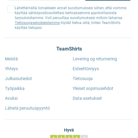
Lähettämällä lomakkeen annat suostumuksesi siihen, että voimme
käyttää sähköpostiosoitettasi kertoaksemme ajankohtaisista
tarjouksistamme. Voit peruuttaa suostumuksesi milloin tahansa.
Tietosuojaselosteestamme
löydät tietoa siitä, miten TeamShirts
käyttää tietojasi.
TeamShirts
Meistä
Levering og returnering
Yhteys
Esteettömyys
Julkaisutiedot
Tietosuoja
Työpaikka
Yleiset sopimusehdot
Avuksi
Data-asetukset
Lähetä peruutuspyyntö
Hyvä