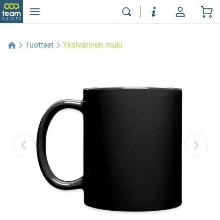
Tuotteet
Yksivärinen muki