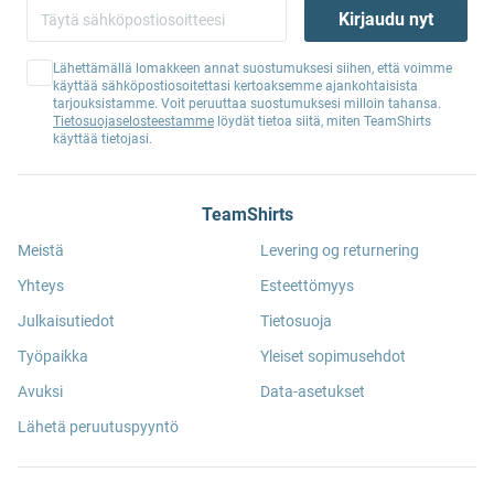
Kirjaudu nyt
Lähettämällä lomakkeen annat suostumuksesi siihen, että voimme
käyttää sähköpostiosoitettasi kertoaksemme ajankohtaisista
tarjouksistamme. Voit peruuttaa suostumuksesi milloin tahansa.
Tietosuojaselosteestamme
löydät tietoa siitä, miten TeamShirts
käyttää tietojasi.
TeamShirts
Meistä
Levering og returnering
Yhteys
Esteettömyys
Julkaisutiedot
Tietosuoja
Työpaikka
Yleiset sopimusehdot
Avuksi
Data-asetukset
Lähetä peruutuspyyntö