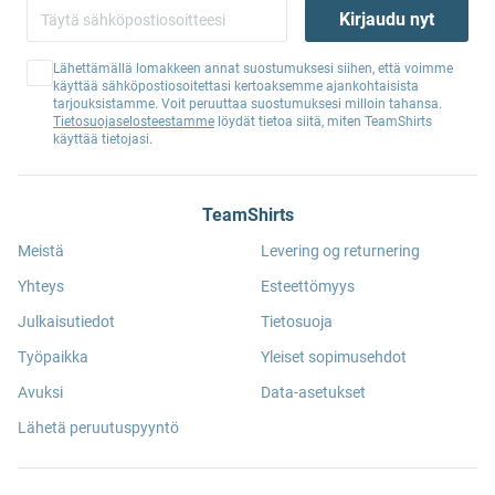
Kirjaudu nyt
Lähettämällä lomakkeen annat suostumuksesi siihen, että voimme
käyttää sähköpostiosoitettasi kertoaksemme ajankohtaisista
tarjouksistamme. Voit peruuttaa suostumuksesi milloin tahansa.
Tietosuojaselosteestamme
löydät tietoa siitä, miten TeamShirts
käyttää tietojasi.
TeamShirts
Meistä
Levering og returnering
Yhteys
Esteettömyys
Julkaisutiedot
Tietosuoja
Työpaikka
Yleiset sopimusehdot
Avuksi
Data-asetukset
Lähetä peruutuspyyntö