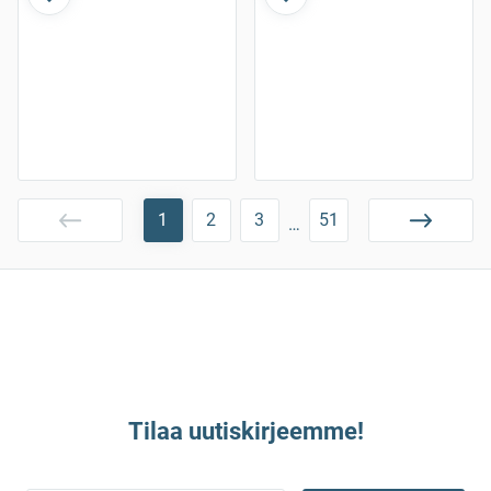
1
2
3
51
…
Tilaa uutiskirjeemme!