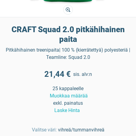
CRAFT Squad 2.0 pitkähihainen
paita
Pitkähihainen treenipaita| 100 % (kierrätettyä) polyesteriä |
Teamline: Squad 2.0
21,44 €
sis. alv:n
25 kappaleelle
Muokkaa määrää
exkl. painatus
Laske Hinta
Valitse väri:
vihreä/tummanvihreä