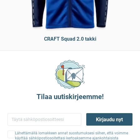
CRAFT Squad 2.0 takki
Tilaa uutiskirjeemme!
Kirjaudu nyt
Lähettämällä lomakkeen annat suostumuksesi siihen, että voimme
käyttää sähköpostiosoitettasi kertoaksemme ajankohtaisista