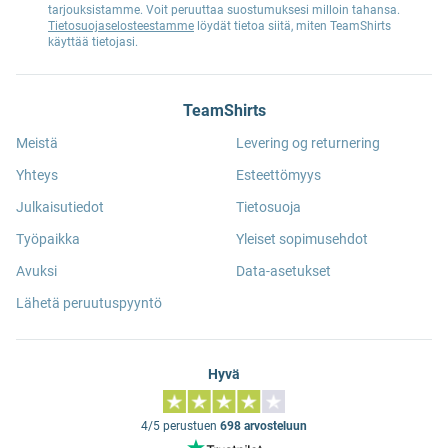
tarjouksistamme. Voit peruuttaa suostumuksesi milloin tahansa.
Tietosuojaselosteestamme
löydät tietoa siitä, miten TeamShirts
käyttää tietojasi.
TeamShirts
Meistä
Levering og returnering
Yhteys
Esteettömyys
Julkaisutiedot
Tietosuoja
Työpaikka
Yleiset sopimusehdot
Avuksi
Data-asetukset
Lähetä peruutuspyyntö
Hyvä
4/5 perustuen
698 arvosteluun