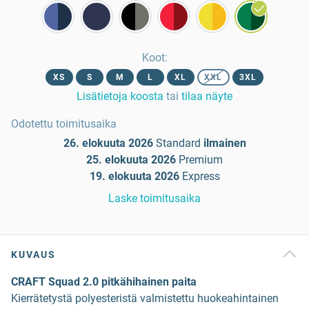
Koot
:
XS
S
M
L
XL
XXL
3XL
Lisätietoja koosta
tai
tilaa näyte
Odotettu toimitusaika
26. elokuuta 2026
Standard
ilmainen
25. elokuuta 2026
Premium
19. elokuuta 2026
Express
Laske toimitusaika
KUVAUS
CRAFT Squad 2.0 pitkähihainen paita
Kierrätetystä polyesteristä valmistettu huokeahintainen