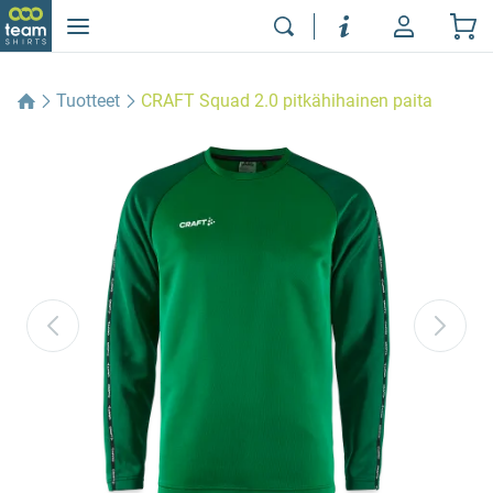
Tuotteet
CRAFT Squad 2.0 pitkähihainen paita