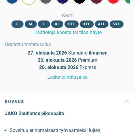
Koot
:
S
M
L
XL
XXL
3XL
4XL
5XL
Lisätietoja koosta
tai
tilaa näyte
Odotettu toimitusaika
27. elokuuta 2026
Standard
ilmainen
26. elokuuta 2026
Premium
20. elokuuta 2026
Express
Laske toimitusaika
KUVAUS
JAKO Doubletex pikeepaita
Soveltuu erinomaisesti työvaatteeksi lujien,