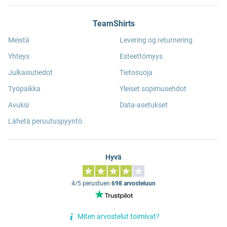
TeamShirts
Meistä
Levering og returnering
Yhteys
Esteettömyys
Julkaisutiedot
Tietosuoja
Työpaikka
Yleiset sopimusehdot
Avuksi
Data-asetukset
Lähetä peruutuspyyntö
Hyvä
4/5 perustuen
698 arvosteluun
Miten arvostelut toimivat?