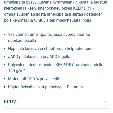
urheilupaita pysyy kuivana kymmenenkin kentällä juostun
kierroksen jälkeen. Interlock-neuloksen KEEP DRY -
ominaisuuden ansiosta urheilupaitasi siirtää kosteuden
pois keholtasi ja tuntuu siten miellyttävältä iholla.
Yksivärinen urheilupaita, jossa pyöreä pääntie
ribbikauluksella
Nopeasti kuivuva ja ehdottoman helppohoitoinen
JAKO-pallokuviolla ja JAKO-logolla
Polyesteri-interlock-neulos KEEP DRY -ominaisuudella:
140 g/m²
Materiaali: 100 % polyesteriä
Käytettävissä olevat painetyypit: Painatus
HINTA