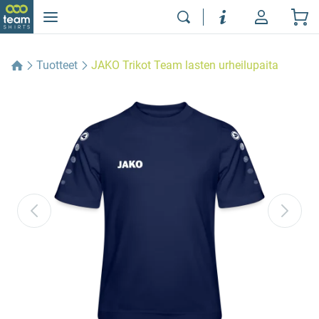
Tuotteet
JAKO Trikot Team lasten urheilupaita