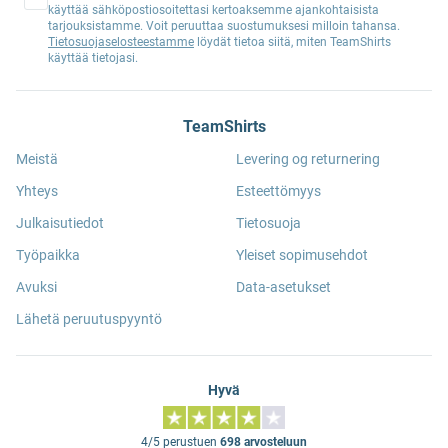
käyttää sähköpostiosoitettasi kertoaksemme ajankohtaisista
tarjouksistamme. Voit peruuttaa suostumuksesi milloin tahansa.
Tietosuojaselosteestamme
löydät tietoa siitä, miten TeamShirts
käyttää tietojasi.
TeamShirts
Meistä
Levering og returnering
Yhteys
Esteettömyys
Julkaisutiedot
Tietosuoja
Työpaikka
Yleiset sopimusehdot
Avuksi
Data-asetukset
Lähetä peruutuspyyntö
Hyvä
4/5 perustuen
698 arvosteluun