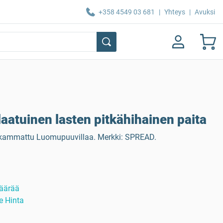
+358 4549 03 681
|
Yhteys
|
Avuksi
atuinen lasten pitkähihainen paita
 kammattu Luomupuuvillaa. Merkki: SPREAD.
äärää
e Hinta