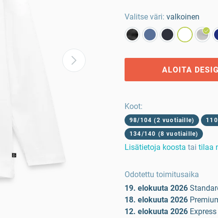
Valitse väri:
valkoinen
ALOITA DESI
Koot
:
98/104 (2 vuotiaille)
110
134/140 (8 vuotiaille)
Lisätietoja koosta
tai
tilaa
Odotettu toimitusaika
19. elokuuta 2026
Standar
18. elokuuta 2026
Premiu
12. elokuuta 2026
Express