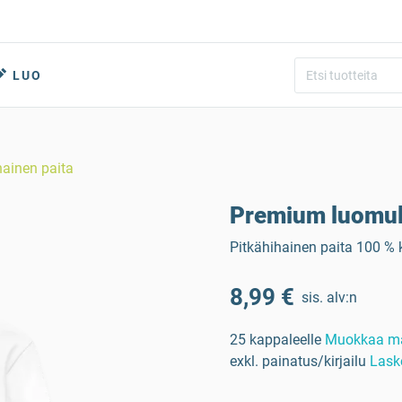
LUO
hainen paita
Premium luomula
Pitkähihainen paita 100 %
8,99 €
sis. alv:n
25 kappaleelle
Muokkaa m
exkl. painatus/kirjailu
Lask