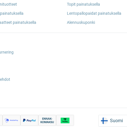
nituotteet
Topit painatuksella
painatuksella
Lentopallopaidat painatuksella
aatteet painatuksella
Alennuskuponki
urnering
sehdot
Suomi