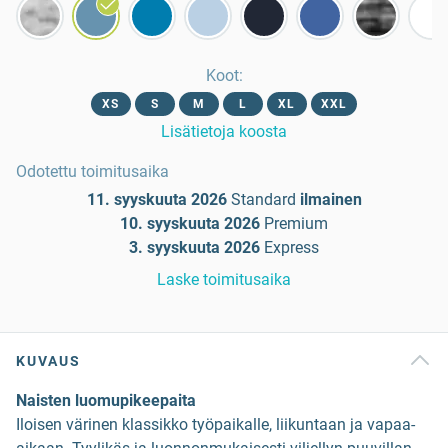
Koot
:
XS
S
M
L
XL
XXL
Lisätietoja koosta
Odotettu toimitusaika
11. syyskuuta 2026
Standard
ilmainen
10. syyskuuta 2026
Premium
3. syyskuuta 2026
Express
Laske toimitusaika
KUVAUS
Naisten luomupikeepaita
Iloisen värinen klassikko työpaikalle, liikuntaan ja vapaa-