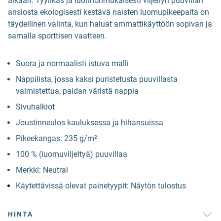
aikaan. Tyylikäs ja luonnonmukaisesti viljellyn puuvillan
ansiosta ekologisesti kestävä naisten luomupikeepaita on
täydellinen valinta, kun haluat ammattikäyttöön sopivan ja
samalla sporttisen vaatteen.
Suora ja normaalisti istuva malli
Nappilista, jossa kaksi puristetusta puuvillasta
valmistettua, paidan väristä nappia
Sivuhalkiot
Joustinneulos kauluksessa ja hihansuissa
Pikeekangas: 235 g/m²
100 % (luomuviljeltyä) puuvillaa
Merkki: Neutral
Käytettävissä olevat painetyypit: Näytön tulostus
HINTA