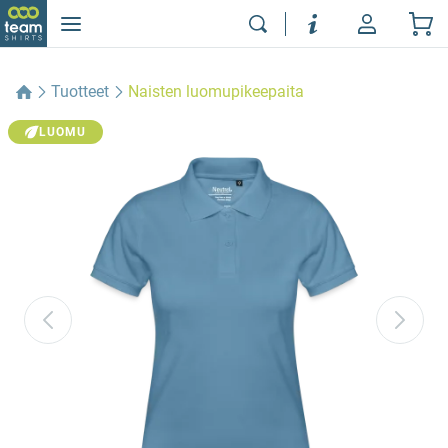
Tuotteet
Naisten luomupikeepaita
LUOMU