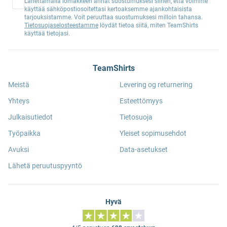
Lähettämällä lomakkeen annat suostumuksesi siihen, että voimme
käyttää sähköpostiosoitettasi kertoaksemme ajankohtaisista
tarjouksistamme. Voit peruuttaa suostumuksesi milloin tahansa.
Tietosuojaselosteestamme
löydät tietoa siitä, miten TeamShirts
käyttää tietojasi.
TeamShirts
Meistä
Levering og returnering
Yhteys
Esteettömyys
Julkaisutiedot
Tietosuoja
Työpaikka
Yleiset sopimusehdot
Avuksi
Data-asetukset
Lähetä peruutuspyyntö
Hyvä