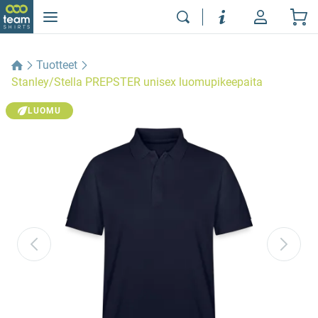
Tuotteet
Stanley/Stella PREPSTER unisex luomupikeepaita
LUOMU