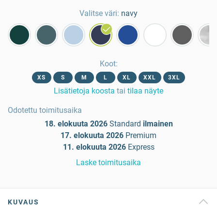
Valitse väri:
navy
Koot
:
XS
S
M
L
XL
XXL
3XL
Lisätietoja koosta
tai
tilaa näyte
Odotettu toimitusaika
18. elokuuta 2026
Standard
ilmainen
17. elokuuta 2026
Premium
11. elokuuta 2026
Express
Laske toimitusaika
KUVAUS