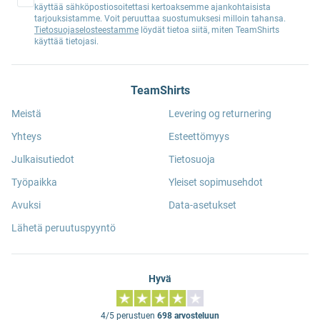
käyttää sähköpostiosoitettasi kertoaksemme ajankohtaisista
tarjouksistamme. Voit peruuttaa suostumuksesi milloin tahansa.
Tietosuojaselosteestamme
löydät tietoa siitä, miten TeamShirts
käyttää tietojasi.
TeamShirts
Meistä
Levering og returnering
Yhteys
Esteettömyys
Julkaisutiedot
Tietosuoja
Työpaikka
Yleiset sopimusehdot
Avuksi
Data-asetukset
Lähetä peruutuspyyntö
Hyvä
4/5 perustuen
698 arvosteluun