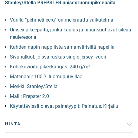
Stanley/Stella PREPSTER unisex luomupikeepaita
Värillä “pehmeä ecru” on meleraattu vaikutelma
Unisex-pikeepaita, jonka kaulus ja hihansuut ovat sileää
neuleresoria
Kahden napin nappilista samanvärisillä napeilla
Sivuhalkiot, joissa raskas single jersey -vuori
Kohokuvioitu pikeekangas: 240 g/m²
Materiaali: 100 % luomupuuvillaa
Merkki: Stanley/Stella
Malli: Prepster 2.0
Käytettävissä olevat painetyypit: Painatus, Kirjailu
HINTA