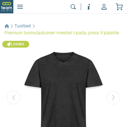
Tuotteet
Premium luomulaatuinen miesten t-paita, jossa V-pääntie
LUOMU