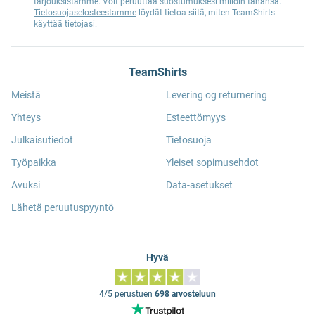
tarjouksistamme. Voit peruuttaa suostumuksesi milloin tahansa.
Tietosuojaselosteestamme
löydät tietoa siitä, miten TeamShirts
käyttää tietojasi.
TeamShirts
Meistä
Levering og returnering
Yhteys
Esteettömyys
Julkaisutiedot
Tietosuoja
Työpaikka
Yleiset sopimusehdot
Avuksi
Data-asetukset
Lähetä peruutuspyyntö
Hyvä
4/5 perustuen
698 arvosteluun