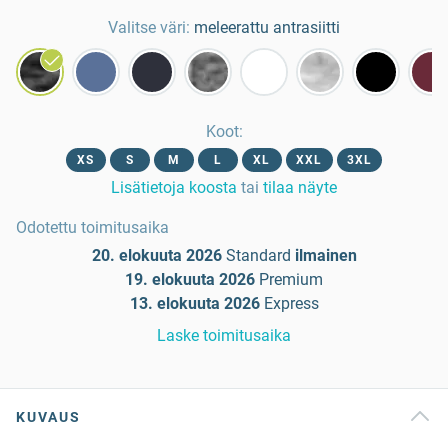
Valitse väri:
meleerattu antrasiitti
Koot
:
XS
S
M
L
XL
XXL
3XL
Lisätietoja koosta
tai
tilaa näyte
Odotettu toimitusaika
20. elokuuta 2026
Standard
ilmainen
19. elokuuta 2026
Premium
13. elokuuta 2026
Express
Laske toimitusaika
KUVAUS