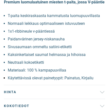
Premium luomulaatuinen miesten t-paita, jossa V-pääntie
T-paita keskiraskaasta kammatusta luomupuuvillasta
Normaali leikkaus optimaaliseen istuvuuteen
1x1-ribbineule v-pääntiessä
Paidanvärinen jersey-niskanauha
Sivusaumaan ommeltu satiini-etiketti
Kaksinkertaiset saumat helmassa ja hihoissa
Neutraali kokoetiketti
Materiaali: 100 % kampapuuvillaa
Käytettävissä olevat painetyypit: Painatus, Kirjailu
HINTA
KOKOTIEDOT